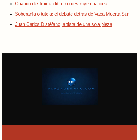
Cuando destruir un libro no destruye una idea
Soberanía o tutela: el debate detrás de Vaca Muerta Sur
Juan Carlos Distéfano, artista de una sola pieza