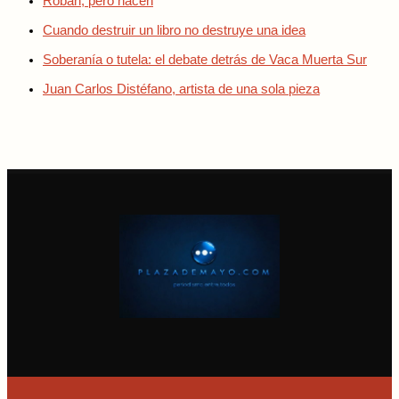
Roban, pero hacen
Cuando destruir un libro no destruye una idea
Soberanía o tutela: el debate detrás de Vaca Muerta Sur
Juan Carlos Distéfano, artista de una sola pieza