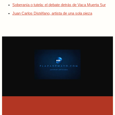
Soberanía o tutela: el debate detrás de Vaca Muerta Sur
Juan Carlos Distéfano, artista de una sola pieza