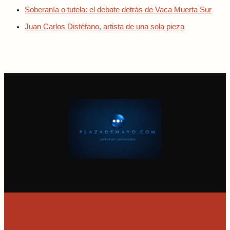
Soberanía o tutela: el debate detrás de Vaca Muerta Sur
Juan Carlos Distéfano, artista de una sola pieza