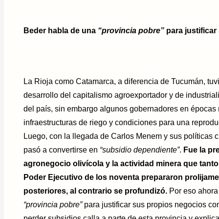
Beder habla de una
“provincia pobre”
para justifica
La Rioja como Catamarca, a diferencia de Tucumán, tuvi
desarrollo del capitalismo agroexportador y de industrial
del país, sin embargo algunos gobernadores en épocas 
infraestructuras de riego y condiciones para una reprodu
Luego, con la llegada de Carlos Menem y sus políticas cl
pasó a convertirse en
“subsidio dependiente”
.
Fue la pre
agronegocio olivícola y la actividad minera que tant
Poder Ejecutivo de los noventa prepararon prolijam
posteriores, al contrario se profundizó.
Por eso ahora
“provincia pobre”
para justificar sus propios negocios co
perder subsidios calla a parte de esta provincia y explic