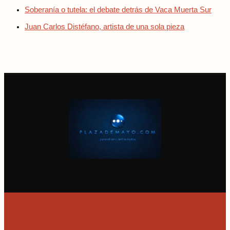
Soberanía o tutela: el debate detrás de Vaca Muerta Sur
Juan Carlos Distéfano, artista de una sola pieza