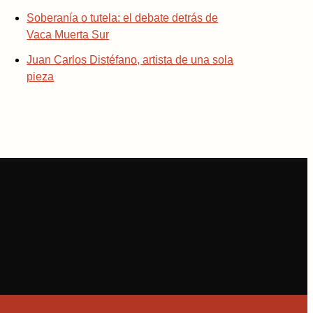
Soberanía o tutela: el debate detrás de
Vaca Muerta Sur
Juan Carlos Distéfano, artista de una sola
pieza