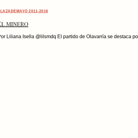
LAZADEMAYO 2011-2016
El minero
or Liliana Isella @lilsmdq El partido de Olavarría se destaca p