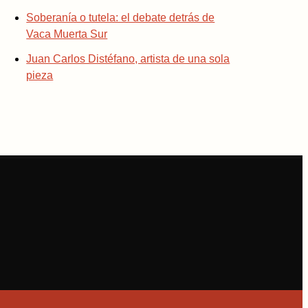
Soberanía o tutela: el debate detrás de
Vaca Muerta Sur
Juan Carlos Distéfano, artista de una sola
pieza