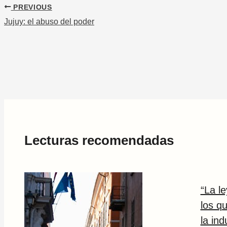
PREVIOUS
Jujuy: el abuso del poder
Lecturas recomendadas
“La l
los q
la ind