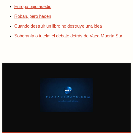
Europa bajo asedio
Roban, pero hacen
Cuando destruir un libro no destruye una idea
Soberanía o tutela: el debate detrás de Vaca Muerta Sur