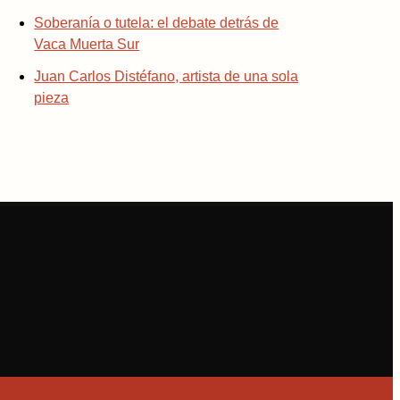
Soberanía o tutela: el debate detrás de
Vaca Muerta Sur
Juan Carlos Distéfano, artista de una sola
pieza