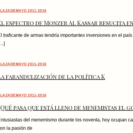
LAZADEMAYO 2011-2016
El espectro de Monzer Al Kassar resucita 
l traficante de armas tendría importantes inversiones en el país
…]
LAZADEMAYO 2011-2016
La farandulización de la política K
LAZADEMAYO 2011-2016
¿Qué pasa que está lleno de menemistas el 
ntusiastas del menemismo durante los noventa, hoy ocupan car
on la pasión de