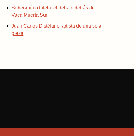
Soberanía o tutela: el debate detrás de
Vaca Muerta Sur
Juan Carlos Distéfano, artista de una sola
pieza