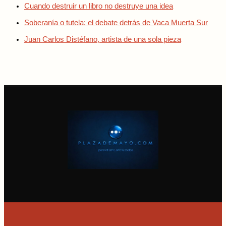
Cuando destruir un libro no destruye una idea
Soberanía o tutela: el debate detrás de Vaca Muerta Sur
Juan Carlos Distéfano, artista de una sola pieza