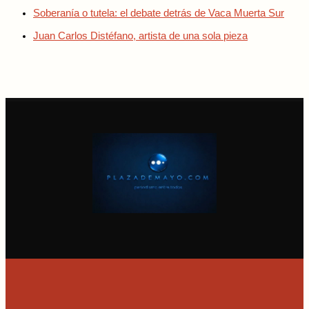
Soberanía o tutela: el debate detrás de Vaca Muerta Sur
Juan Carlos Distéfano, artista de una sola pieza