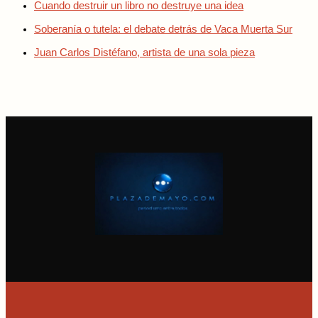
Cuando destruir un libro no destruye una idea
Soberanía o tutela: el debate detrás de Vaca Muerta Sur
Juan Carlos Distéfano, artista de una sola pieza