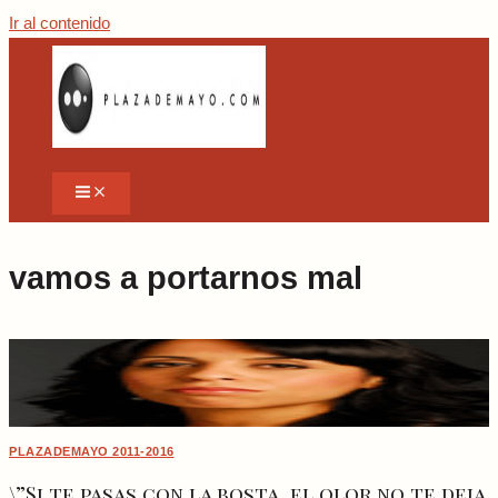
Ir al contenido
vamos a portarnos mal
PLAZADEMAYO 2011-2016
\”Si te pasas con la bosta, el olor no te deja