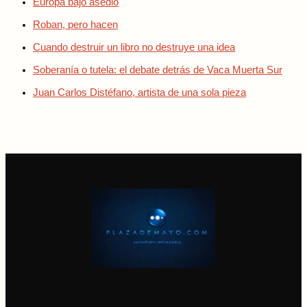
Europa bajo asedio
Roban, pero hacen
Cuando destruir un libro no destruye una idea
Soberanía o tutela: el debate detrás de Vaca Muerta Sur
Juan Carlos Distéfano, artista de una sola pieza