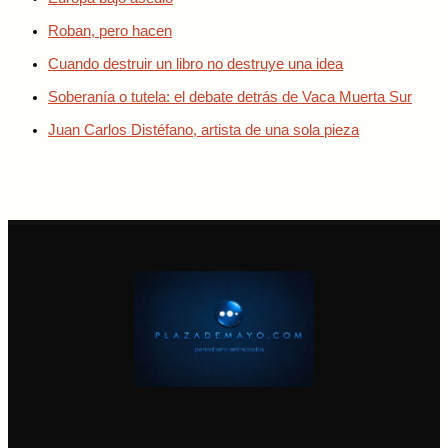
Roban, pero hacen
Cuando destruir un libro no destruye una idea
Soberanía o tutela: el debate detrás de Vaca Muerta Sur
Juan Carlos Distéfano, artista de una sola pieza