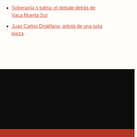
Soberanía o tutela: el debate detrás de
Vaca Muerta Sur
Juan Carlos Distéfano, artista de una sola
pieza