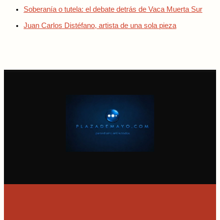
Soberanía o tutela: el debate detrás de Vaca Muerta Sur
Juan Carlos Distéfano, artista de una sola pieza