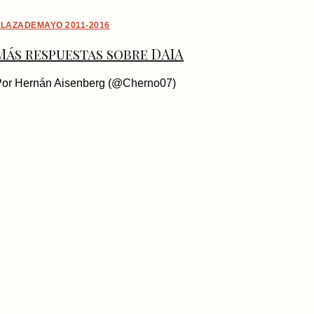
LAZADEMAYO 2011-2016
Más respuestas sobre DAIA
Por Hernán Aisenberg (@Cherno07)