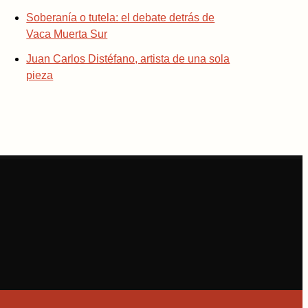
Soberanía o tutela: el debate detrás de
Vaca Muerta Sur
Juan Carlos Distéfano, artista de una sola
pieza