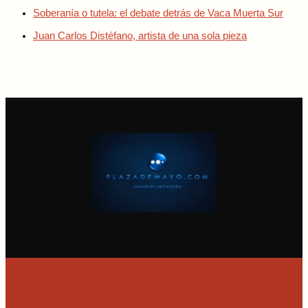
Soberanía o tutela: el debate detrás de Vaca Muerta Sur
Juan Carlos Distéfano, artista de una sola pieza