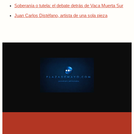
Soberanía o tutela: el debate detrás de Vaca Muerta Sur
Juan Carlos Distéfano, artista de una sola pieza