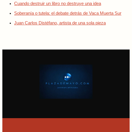
Cuando destruir un libro no destruye una idea
Soberanía o tutela: el debate detrás de Vaca Muerta Sur
Juan Carlos Distéfano, artista de una sola pieza