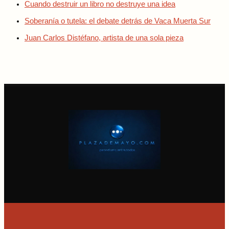
Cuando destruir un libro no destruye una idea
Soberanía o tutela: el debate detrás de Vaca Muerta Sur
Juan Carlos Distéfano, artista de una sola pieza