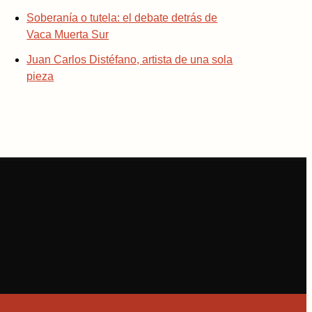
Soberanía o tutela: el debate detrás de
Vaca Muerta Sur
Juan Carlos Distéfano, artista de una sola
pieza