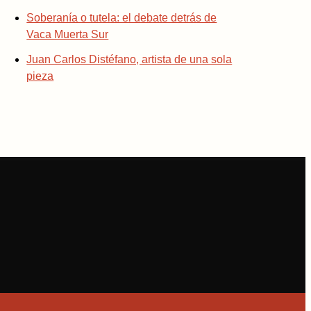
Soberanía o tutela: el debate detrás de
Vaca Muerta Sur
Juan Carlos Distéfano, artista de una sola
pieza