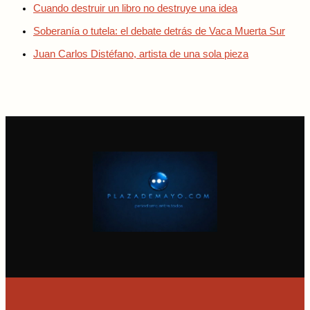
Cuando destruir un libro no destruye una idea
Soberanía o tutela: el debate detrás de Vaca Muerta Sur
Juan Carlos Distéfano, artista de una sola pieza