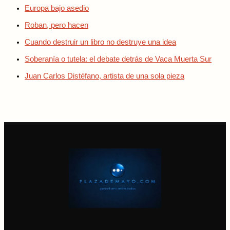
Europa bajo asedio
Roban, pero hacen
Cuando destruir un libro no destruye una idea
Soberanía o tutela: el debate detrás de Vaca Muerta Sur
Juan Carlos Distéfano, artista de una sola pieza