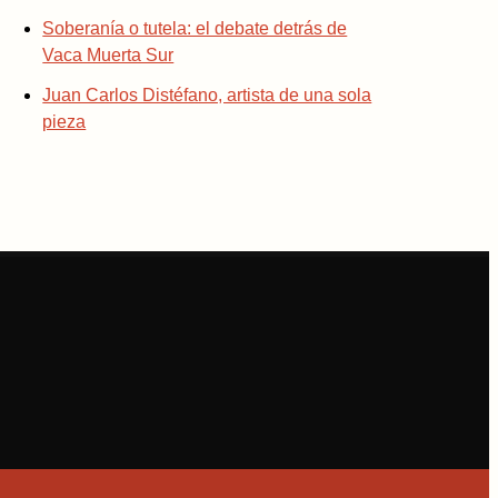
Soberanía o tutela: el debate detrás de
Vaca Muerta Sur
Juan Carlos Distéfano, artista de una sola
pieza