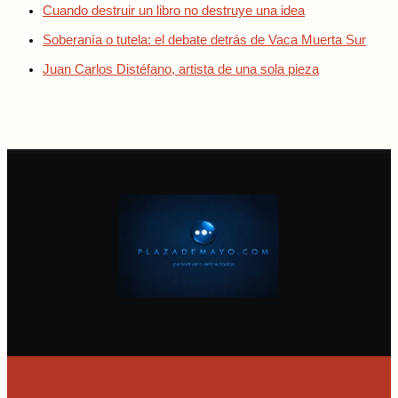
Cuando destruir un libro no destruye una idea
Soberanía o tutela: el debate detrás de Vaca Muerta Sur
Juan Carlos Distéfano, artista de una sola pieza