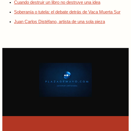
Cuando destruir un libro no destruye una idea
Soberanía o tutela: el debate detrás de Vaca Muerta Sur
Juan Carlos Distéfano, artista de una sola pieza