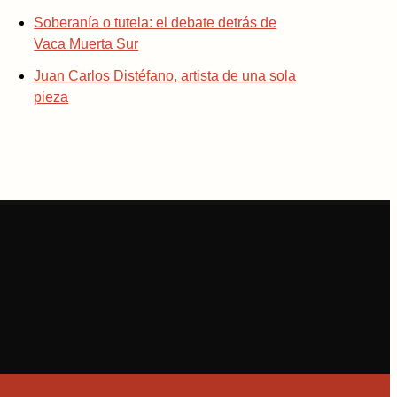
Soberanía o tutela: el debate detrás de
Vaca Muerta Sur
Juan Carlos Distéfano, artista de una sola
pieza