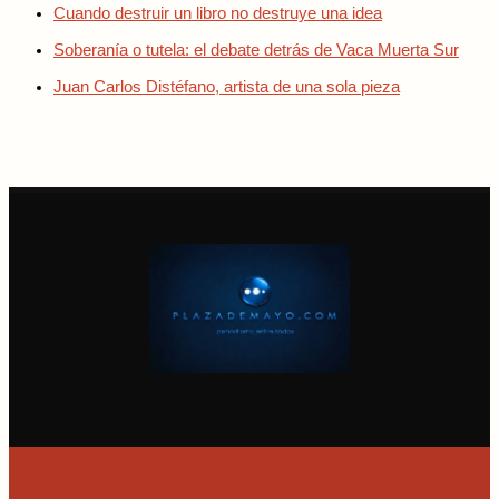
Cuando destruir un libro no destruye una idea
Soberanía o tutela: el debate detrás de Vaca Muerta Sur
Juan Carlos Distéfano, artista de una sola pieza