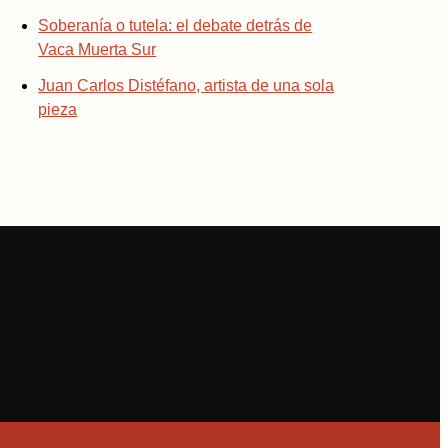
Soberanía o tutela: el debate detrás de
Vaca Muerta Sur
Juan Carlos Distéfano, artista de una sola
pieza