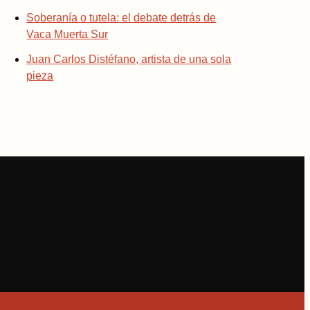
Soberanía o tutela: el debate detrás de
Vaca Muerta Sur
Juan Carlos Distéfano, artista de una sola
pieza