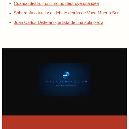
Cuando destruir un libro no destruye una idea
Soberanía o tutela: el debate detrás de Vaca Muerta Sur
Juan Carlos Distéfano, artista de una sola pieza