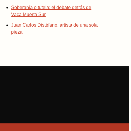
Soberanía o tutela: el debate detrás de
Vaca Muerta Sur
Juan Carlos Distéfano, artista de una sola
pieza