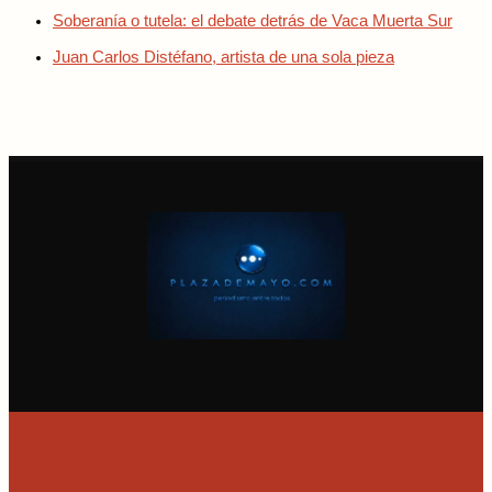
Soberanía o tutela: el debate detrás de Vaca Muerta Sur
Juan Carlos Distéfano, artista de una sola pieza