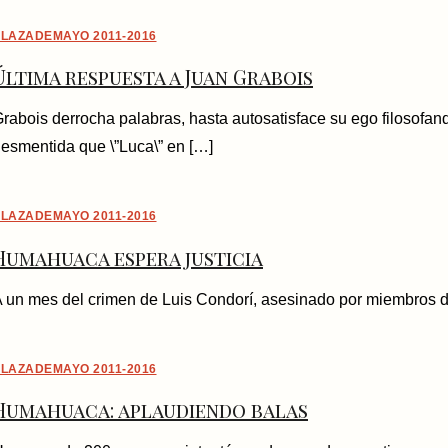
LAZADEMAYO 2011-2016
Última respuesta a Juan Grabois
rabois derrocha palabras, hasta autosatisface su ego filosofand
esmentida que \”Luca\” en […]
LAZADEMAYO 2011-2016
Humahuaca espera justicia
 un mes del crimen de Luis Condorí, asesinado por miembros de
LAZADEMAYO 2011-2016
Humahuaca: aplaudiendo balas