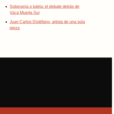
Soberanía o tutela: el debate detrás de
Vaca Muerta Sur
Juan Carlos Distéfano, artista de una sola
pieza