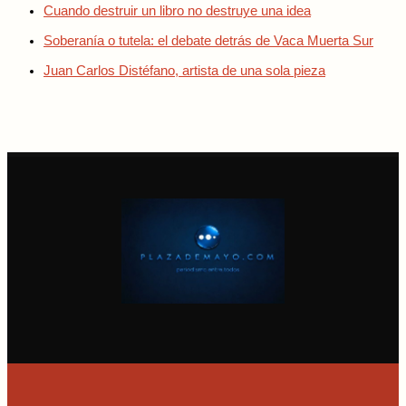
Cuando destruir un libro no destruye una idea
Soberanía o tutela: el debate detrás de Vaca Muerta Sur
Juan Carlos Distéfano, artista de una sola pieza