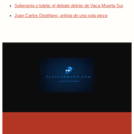
Soberanía o tutela: el debate detrás de Vaca Muerta Sur
Juan Carlos Distéfano, artista de una sola pieza