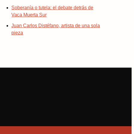
Soberanía o tutela: el debate detrás de
Vaca Muerta Sur
Juan Carlos Distéfano, artista de una sola
pieza