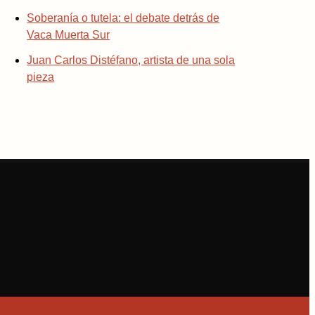
Soberanía o tutela: el debate detrás de
Vaca Muerta Sur
Juan Carlos Distéfano, artista de una sola
pieza