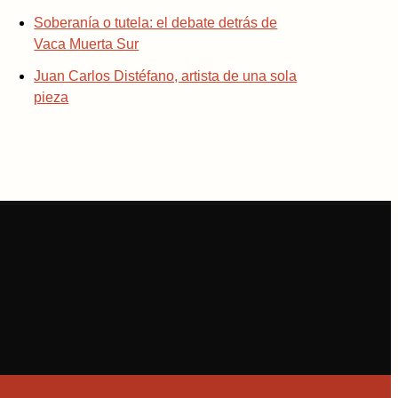
Soberanía o tutela: el debate detrás de
Vaca Muerta Sur
Juan Carlos Distéfano, artista de una sola
pieza