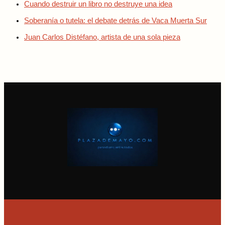
Cuando destruir un libro no destruye una idea
Soberanía o tutela: el debate detrás de Vaca Muerta Sur
Juan Carlos Distéfano, artista de una sola pieza