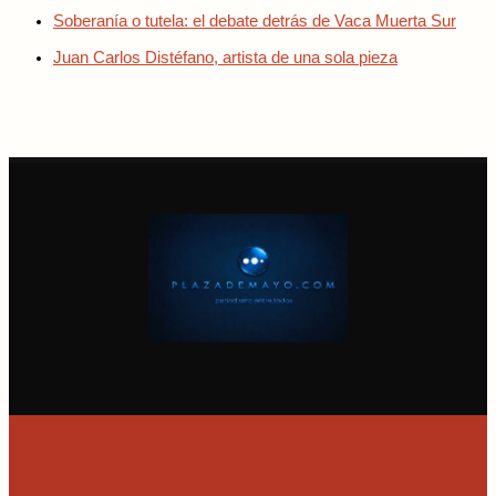
Soberanía o tutela: el debate detrás de Vaca Muerta Sur
Juan Carlos Distéfano, artista de una sola pieza