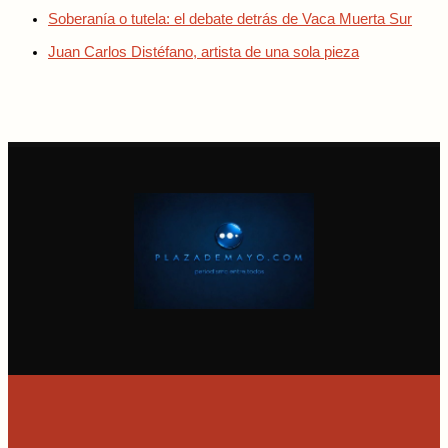
Soberanía o tutela: el debate detrás de Vaca Muerta Sur
Juan Carlos Distéfano, artista de una sola pieza