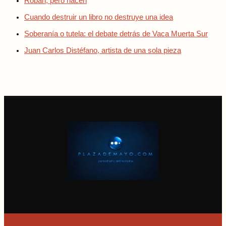
Roban, pero hacen
Cuando destruir un libro no destruye una idea
Soberanía o tutela: el debate detrás de Vaca Muerta Sur
Juan Carlos Distéfano, artista de una sola pieza