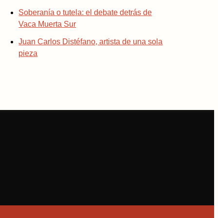
Soberanía o tutela: el debate detrás de
Vaca Muerta Sur
Juan Carlos Distéfano, artista de una sola
pieza