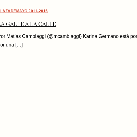
LAZADEMAYO 2011-2016
La galle a la calle
or Matías Cambiaggi (@mcambiaggi) Karina Germano está por r
or una […]