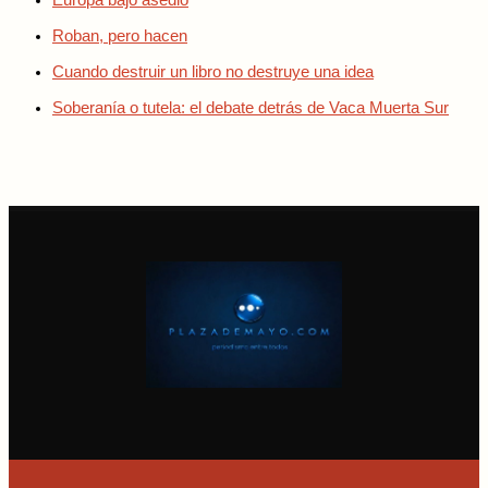
Europa bajo asedio
Roban, pero hacen
Cuando destruir un libro no destruye una idea
Soberanía o tutela: el debate detrás de Vaca Muerta Sur